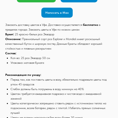
Написать в Max
Заказать доставку цветов в Уфе. Доставка осуществляется
бесплатно
в
пределах города. Заказать цветы в Уфе по низким ценам
Букет:
25 красно-белых роз Эквадор
Описание:
Премиальный сорт роз Explorer и Mondial имеет роскошный
качественный бутон и широкую листву. Данные букеты обладают хорошей
стойкостью и плавным раскрытием
Состав:
Кол-во: 25 роз Эквадор 50 см
Упаковка: матовая бумага
Рекомендация по уходу:
Перед тем, как поставить цветы в вазу, обязательно подрежьте цветы под
углом 45 градусов
Стебли должны быть погружены в воду минимум на 40%
Цветам требуется ежедневная подрезка и чистая вода с ежедневной
заменой
Цветы категорически запрещено ставить рядом с источниками тепла: на
подоконник, возле батареи, рядом с плитой. Избегать прямых солнечных
лучшей
Цветы не должны находиться без воды более 30 минут