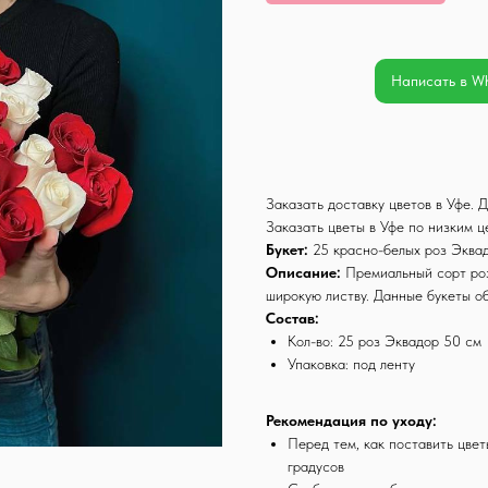
Написать в W
Заказать доставку цветов в Уфе.
Заказать цветы в Уфе по низким 
Букет:
25 красно-белых роз Эква
Описание:
Премиальный сорт роз
широкую листву. Данные букеты о
Состав:
Кол-во: 25 роз Эквадор 50 см
Упаковка: под ленту
Рекомендация по уходу:
Перед тем, как поставить цвет
градусов