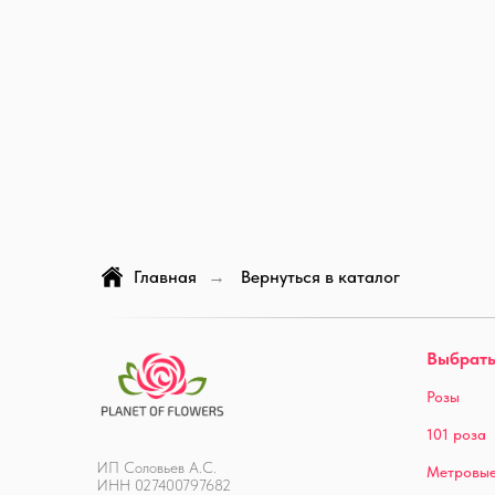
Главная
Вернуться в каталог
→
Выбрать
Розы
101 роза
ИП Соловьев А.С.
Метровые
ИНН 027400797682