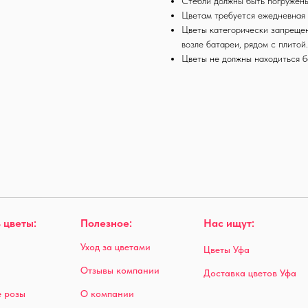
Стебли должны быть погружен
Цветам требуется ежедневная 
Цветы категорически запрещен
возле батареи, рядом с плитой
Цветы не должны находиться б
 цветы:
Полезное:
Нас ищут:
Уход за цветами
Цветы Уфа
Отзывы компании
Доставка цветов Уфа
 розы
О компании