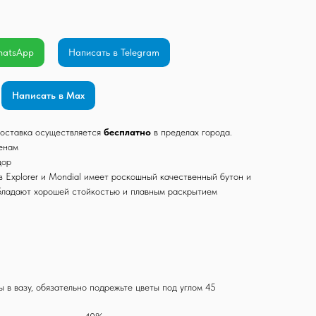
hatsApp
Написать в Telegram
Написать в Max
 Доставка осуществляется
бесплатно
в пределах города.
ценам
дор
 Explorer и Mondial имеет роскошный качественный бутон и
бладают хорошей стойкостью и плавным раскрытием
ы в вазу, обязательно подрежьте цветы под углом 45