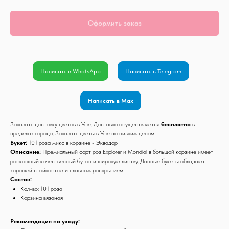
Оформить заказ
Написать в WhatsApp
Написать в Telegram
Написать в Max
Заказать доставку цветов в Уфе. Доставка осуществляется
бесплатно
в
пределах города. Заказать цветы в Уфе по низким ценам
Букет:
101 роза микс в корзине - Эквадор
Описание:
Премиальный сорт роз Explorer и Mondial в большой корзине имеет
роскошный качественный бутон и широкую листву. Данные букеты обладают
хорошей стойкостью и плавным раскрытием
Состав:
Кол-во: 101 роза
Корзина вязаная
Рекомендация по уходу: