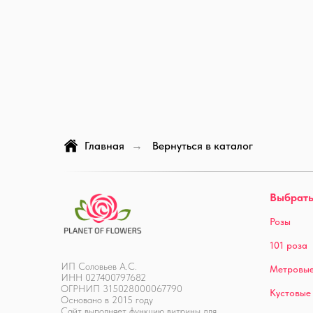
Главная
Вернуться в каталог
→
Выбрать
Розы
101 роза
ИП Соловьев А.С.
Метровые
ИНН 027400797682
ОГРНИП 315028000067790
Кустовые
Основано в 2015 году
Сайт выполняет функцию витрины для