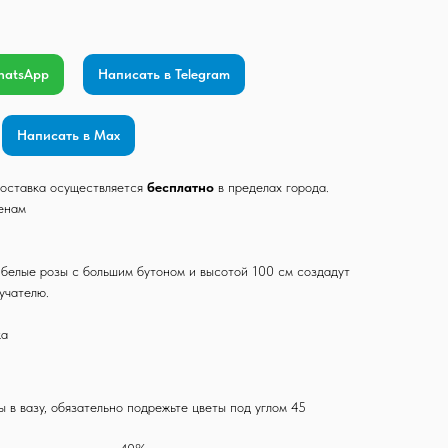
hatsApp
Написать в Telegram
Написать в Max
 Доставка осуществляется
бесплатно
в пределах города.
ценам
белые розы с большим бутоном и высотой 100 см создадут
учателю.
ка
ы в вазу, обязательно подрежьте цветы под углом 45