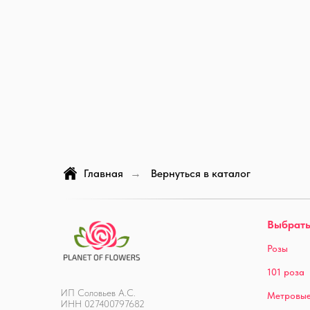
Главная
Вернуться в каталог
→
Выбрать
Розы
101 роза
ИП Соловьев А.С.
Метровые
ИНН 027400797682