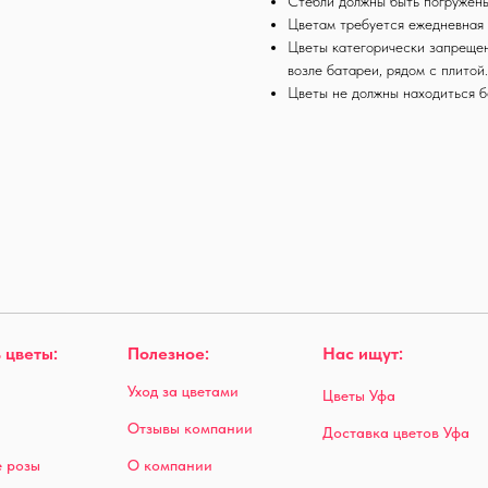
Стебли должны быть погружен
Цветам требуется ежедневная 
Цветы категорически запрещен
возле батареи, рядом с плитой
Цветы не должны находиться б
 цветы:
Полезное:
Нас ищут:
Уход за цветами
Цветы Уфа
Отзывы компании
Доставка цветов Уфа
 розы
О компании