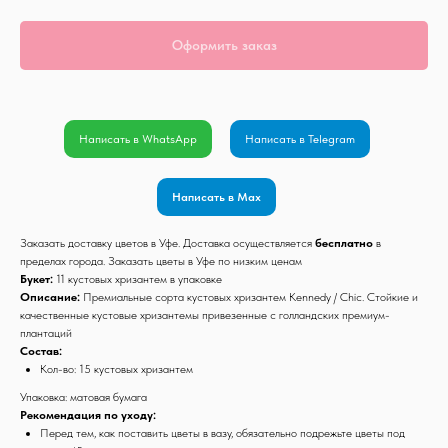
Оформить заказ
Написать в WhatsApp
Написать в Telegram
Написать в Max
Заказать доставку цветов в Уфе. Доставка осуществляется
бесплатно
в
пределах города. Заказать цветы в Уфе по низким ценам
Букет:
11 кустовых хризантем в упаковке
Описание:
Премиальные сорта кустовых хризантем Kennedy / Chic. Стойкие и
качественные кустовые хризантемы привезенные с голландских премиум-
плантаций
Состав:
Кол-во: 15 кустовых хризантем
Упаковка: матовая бумага
Рекомендация по уходу:
Перед тем, как поставить цветы в вазу, обязательно подрежьте цветы под