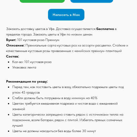
Написать в Max
Заказать доставку цветов в Уфе. Доставка осуществляется
бесплатно
в
пределах города. Заказать цветы в Уфе по низким ценам
Букет:
101 кустовая роза Премиум
Описание:
Премиальные сорта кустовых роз из ассорти расцветки. Стойкие и
качественные кустовые розы привезенные с кенийских премиум-плантаций
Состав:
Кол-во: 101 кустовая роза
Упаковка: лента
Рекомендация по уходу:
Перед тем, как поставить цветы в вазу, обязательно подрежьте цветы под
углом 45 градусов
Стебли должны быть погружены в воду минимум на 40%
Цветам требуется ежедневная подрезка и чистая вода с ежедневной
заменой
Цветы категорически запрещено ставить рядом с источниками тепла: на
подоконник, возле батареи, рядом с плитой. Избегать прямых солнечных
лучшей
Цветы не должны находиться без воды более 30 минут