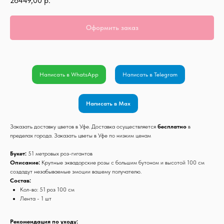
26449,00
р.
Оформить заказ
Написать в WhatsApp
Написать в Telegram
Написать в Max
Заказать доставку цветов в Уфе. Доставка осуществляется
бесплатно
в
пределах города. Заказать цветы в Уфе по низким ценам
Букет:
51 метровых роз-гигантов
Описание:
Крупные эквадорские розы с большим бутоном и высотой 100 см
создадут незабываемые эмоции вашему получателю.
Состав:
Кол-во: 51 роз 100 см
Лента - 1 шт
Рекомендация по уходу: