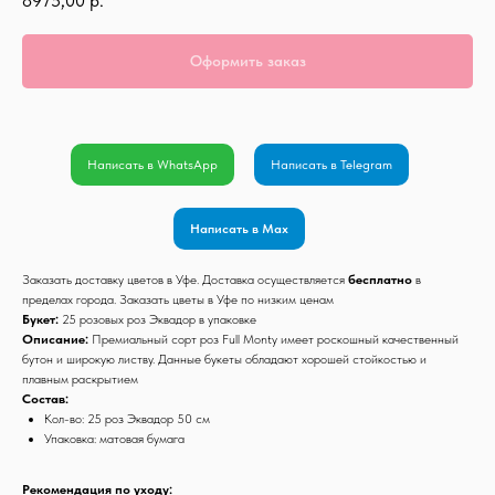
8975,00
р.
Оформить заказ
Написать в WhatsApp
Написать в Telegram
Написать в Max
Заказать доставку цветов в Уфе. Доставка осуществляется
бесплатно
в
пределах города. Заказать цветы в Уфе по низким ценам
Букет:
25 розовых роз Эквадор в упаковке
Описание:
Премиальный сорт роз Full Monty имеет роскошный качественный
бутон и широкую листву. Данные букеты обладают хорошей стойкостью и
плавным раскрытием
Состав:
Кол-во: 25 роз Эквадор 50 см
Упаковка: матовая бумага
Рекомендация по уходу: