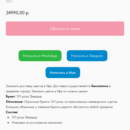
SKU:
24990,00
р.
Оформить заказ
Написать в WhatsApp
Написать в Telegram
Написать в Max
Заказать доставку цветов в Уфе. Доставка осуществляется
бесплатно
в
пределах города. Заказать цветы в Уфе по низким ценам
Букет:
101 роза Эквадор
Описание:
Огромные букеты 101 розы из премиальных эквадорских сортов.
Большие, объемные и тяжелые букеты украсят абсолютно любой праздник
Состав:
101 роза Эквадор
Упаковка на усмотрение заказчика