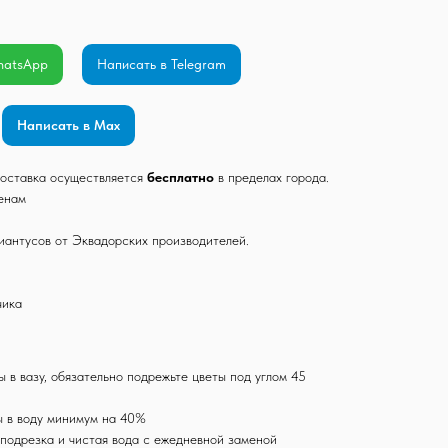
hatsApp
Написать в Telegram
Написать в Max
 Доставка осуществляется
бесплатно
в пределах города.
ценам
антусов от Эквадорских производителей.
чика
ы в вазу, обязательно подрежьте цветы под углом 45
ы в воду минимум на 40%
подрезка и чистая вода с ежедневной заменой