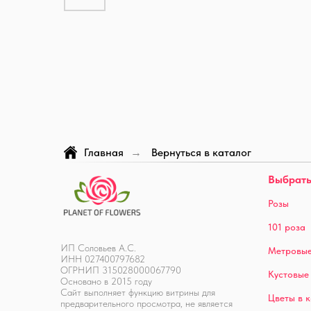
Главная
Вернуться в каталог
→
Выбрать
Розы
101 роза
ИП Соловьев А.С.
Метровые
ИНН 027400797682
ОГРНИП 315028000067790
Кустовые
Основано в 2015 году
Сайт выполняет функцию витрины для
Цветы в 
предварительного просмотра, не является