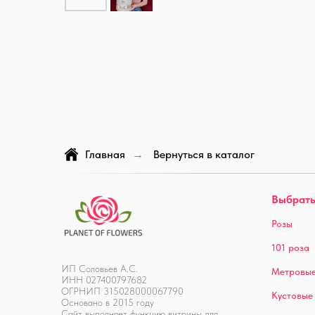
Главная
Вернуться в каталог
→
Выбрать
Розы
101 роза
ИП Соловьев А.С.
Метровые
ИНН 027400797682
ОГРНИП 315028000067790
Кустовые
Основано в 2015 году
Сайт выполняет функцию витрины для