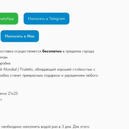
hatsApp
Написать в Telegram
Написать в Max
 Доставка осуществляется
бесплатно
в пределах города.
ценам
оробке.
 Mondial / Frutetto, обладающий хорошей стойкостью с
робка станет прекрасным подарком и украшением любого
ance 21x25
шт
необходимо наполнять водой раз в 3 дня. Для этого